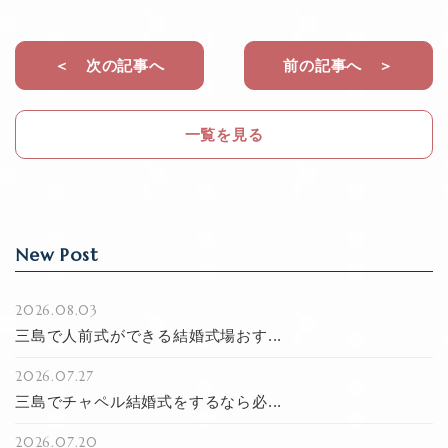
c
e
e
b
＜ 次の記事へ
前の記事へ ＞
o
o
一覧を見る
k
New Post
2026.08.03
三島で人前式ができる結婚式場おす...
2026.07.27
三島でチャペル結婚式をするなら必...
2026.07.20