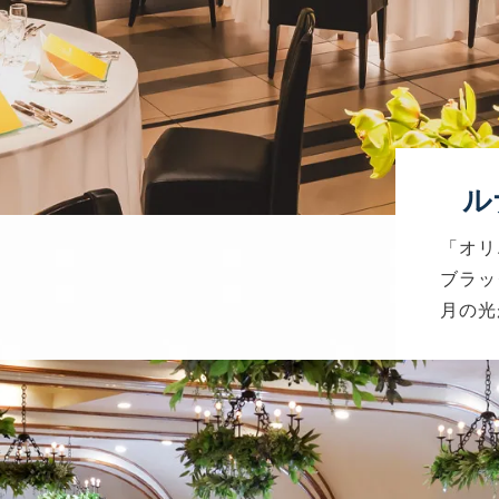
ル
「オリ
ブラッ
月の光