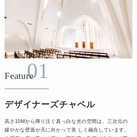
01
Feature
デザイナーズチャペル
⾼さ10Mから降り注ぐ真っ⽩な光の空間は、三次元の
緩やかな壁⾯が天に向かって美 しく融合しています。