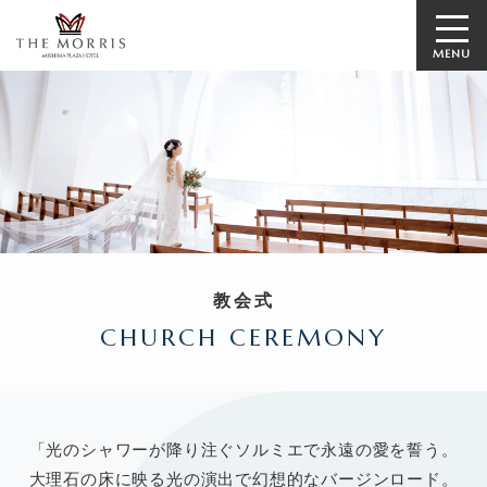
MENU
教会式
CHURCH CEREMONY
「光のシャワーが降り注ぐソルミエで永遠の愛を誓う。
⼤理⽯の床に映る光の演出で幻想的なバージンロード。