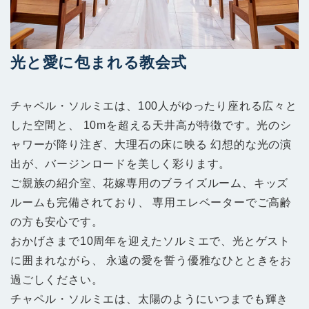
光と愛に包まれる教会式
チャペル・ソルミエは、100⼈がゆったり座れる広々と
した空間と、
10mを超える天井⾼が特徴です。光のシ
ャワーが降り注ぎ、⼤理⽯の床に映る
幻想的な光の演
出が、バージンロードを美しく彩ります。
ご親族の紹介室、花嫁専⽤のブライズルーム、キッズ
ルームも完備されており、
専⽤エレベーターでご⾼齢
の⽅も安⼼です。
おかげさまで10周年を迎えたソルミエで、光とゲスト
に囲まれながら、
永遠の愛を誓う優雅なひとときをお
過ごしください。
チャペル・ソルミエは、太陽のようにいつまでも輝き