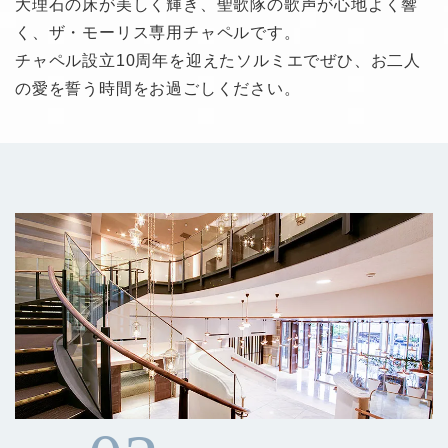
⼤理⽯の床が美しく輝き、聖歌隊の歌声が⼼地よく響
く、ザ・モーリス専⽤チャペルです。
チャペル設⽴10周年を迎えたソルミエでぜひ、お⼆⼈
の愛を誓う時間をお過ごしください。