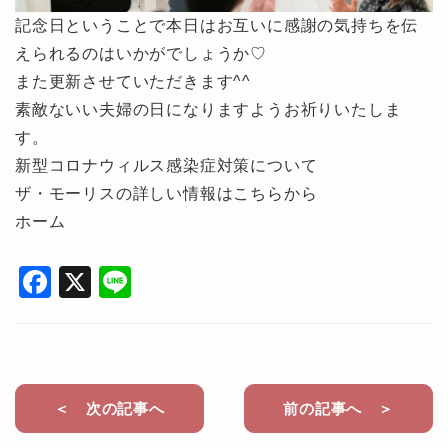
記念日ということで本日はお互いに感謝の気持ちを伝
えられるのはいかがでしょうか♡
また更新させていただきます^^
素敵ないい夫婦の日になりますようお祈りいたしま
す。
新型コロナウィルス感染症対策について
ザ・モーリスの詳しい情報はこちらから
ホーム
F
X
Li
a
n
c
e
e
b
＜ 次の記事へ
前の記事へ ＞
o