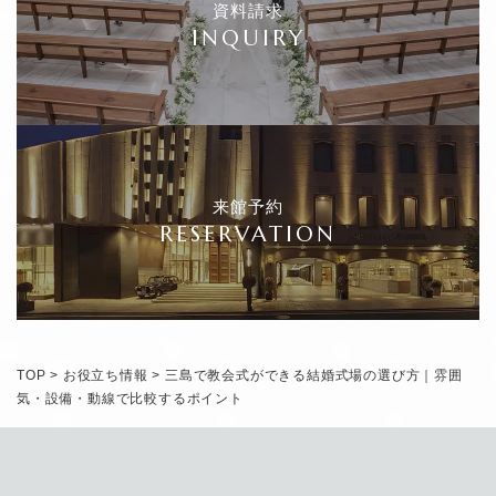
資料請求
INQUIRY
来館予約
RESERVATION
TOP
>
お役立ち情報
>
三島で教会式ができる結婚式場の選び方｜雰囲
気・設備・動線で比較するポイント