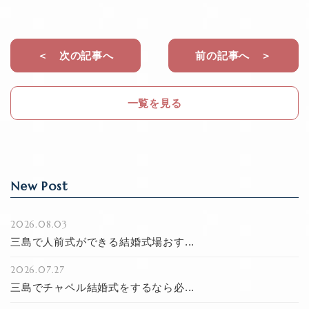
c
e
e
b
＜ 次の記事へ
前の記事へ ＞
o
o
一覧を見る
k
New Post
2026.08.03
三島で人前式ができる結婚式場おす...
2026.07.27
三島でチャペル結婚式をするなら必...