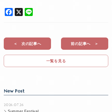
F
X
Li
a
n
c
e
e
b
＜ 次の記事へ
前の記事へ ＞
o
o
一覧を見る
k
New Post
2026.07.26
＼Summer Festival...