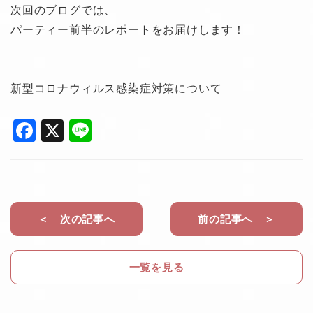
次回のブログでは、
パーティー前半のレポートをお届けします！
新型コロナウィルス感染症対策について
F
X
Li
a
n
c
e
e
b
＜ 次の記事へ
前の記事へ ＞
o
o
一覧を見る
k