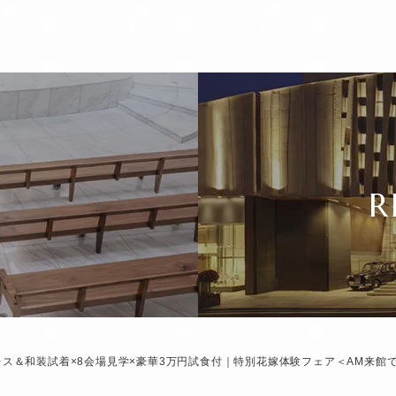
R
ドレス＆和装試着×8会場見学×豪華3万円試食付｜特別花嫁体験フェア＜AM来館