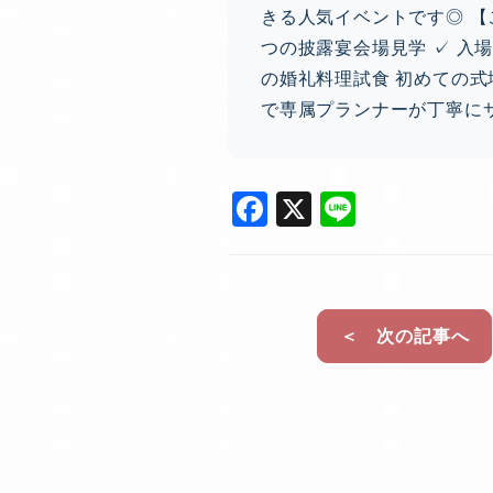
きる人気イベントです◎ 【
つの披露宴会場見学 ✓ 入
の婚礼料理試食 初めての
で専属プランナーが丁寧に
F
X
Li
a
n
c
e
e
＜ 次の記事へ
b
o
o
k