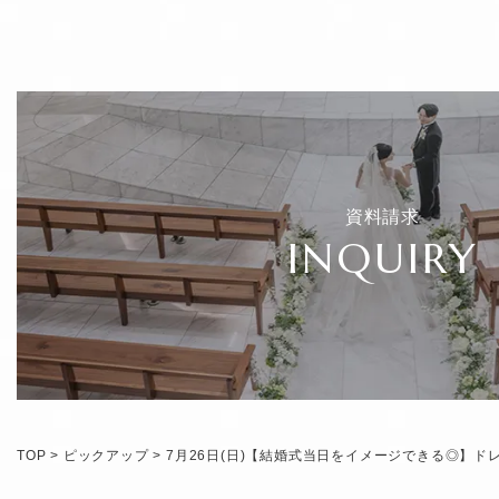
資料請求
INQUIRY
TOP
>
ピックアップ
>
7月26日(日)【結婚式当日をイメージできる◎】