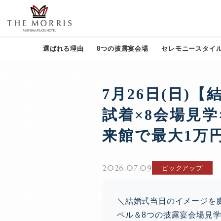
選ばれる理由
8つの披露宴会場
セレモニースタイ
7月26日(日
試着×8会場見
来館で最大1万
2026.07.09
ピックアップ
＼結婚式当日のイメージを
ペル＆8つの披露宴会場見