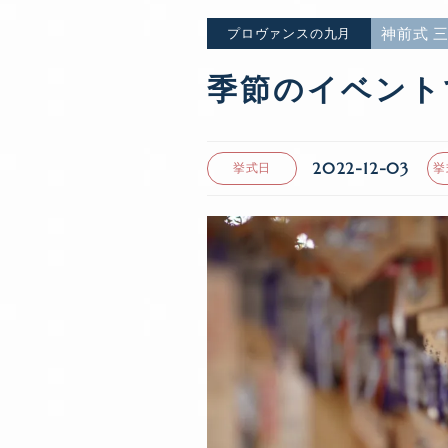
神前式 
プロヴァンスの九月
季節のイベント
2022-12-03
挙式日
挙