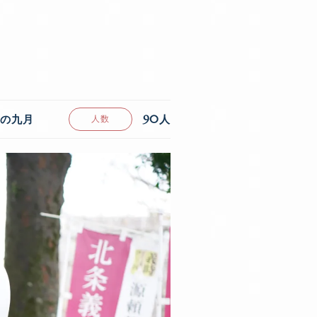
90人
の九月
人数