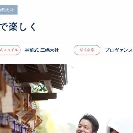
三嶋大社
で楽しく
神前式 三嶋大社
プロヴァンス
式スタイル
挙式会場