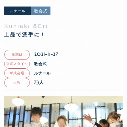
教会式
ルナール
Kuniaki &Eri
上品で派手に！
2021-11-27
挙式日
教会式
挙式スタイル
ルナール
挙式会場
73人
人数