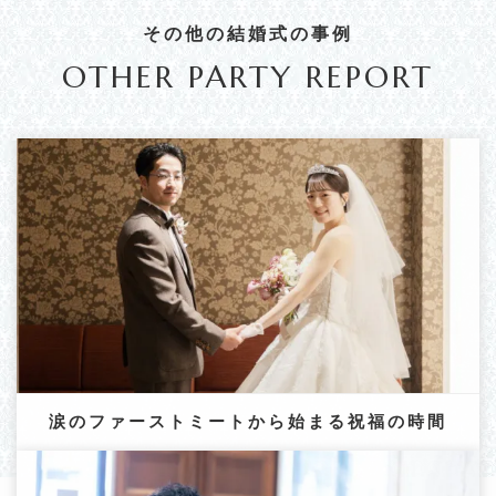
b
その他の結婚式の事例
o
OTHER PARTY REPORT
o
k
涙のファーストミートから始まる祝福の時間