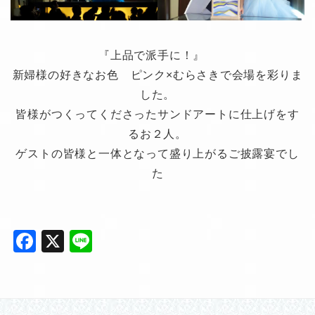
『上品で派手に！』
新婦様の好きなお色 ピンク×むらさきで会場を彩りま
した。
皆様がつくってくださったサンドアートに仕上げをす
るお２人。
ゲストの皆様と一体となって盛り上がるご披露宴でし
た
F
X
Li
a
n
c
e
e