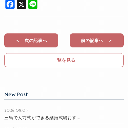
F
X
Li
a
n
c
e
e
b
＜ 次の記事へ
前の記事へ ＞
o
o
一覧を見る
k
New Post
2026.08.03
三島で人前式ができる結婚式場おす...