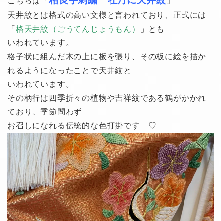
相良手刺繍 牡丹に天井紋
こちらは「
」
天井紋とは格式の高い文様と言われており、正式には
「
格天井紋（ごうてんじょうもん）
」
とも
いわれています。
格子状に組んだ木の上に板を張り、その板に絵を描か
れるようになったことで天井紋と
いわれています。
その柄行は四季折々の植物や吉祥紋である鶴がかかれ
ており、季節問わず
お召しになれる伝統的な色打掛です ♡