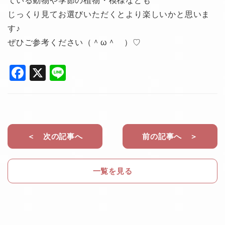
ている動物や季節の植物・模様なども
じっくり見てお選びいただくとより楽しいかと思いま
す♪
ぜひご参考ください（＾ω＾ ）♡
F
X
Li
a
n
c
e
e
b
＜ 次の記事へ
前の記事へ ＞
o
o
一覧を見る
k