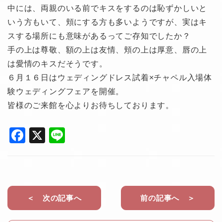
中には、両親のいる前でキスをするのは恥ずかしいと
いう方もいて、頬にする方も多いようですが、実はキ
スする場所にも意味があるってご存知でしたか？
手の上は尊敬、額の上は友情、頬の上は厚意、唇の上
は愛情のキスだそうです。
６月１６日はウェディングドレス試着×チャペル入場体
験ウェディングフェアを開催。
皆様のご来館を心よりお待ちしております。
F
X
Li
a
n
c
e
e
b
＜ 次の記事へ
前の記事へ ＞
o