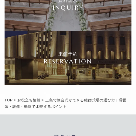
資料請求
INQUIRY
来館予約
RESERVATION
TOP
>
お役立ち情報
>
三島で教会式ができる結婚式場の選び方｜雰囲
気・設備・動線で比較するポイント