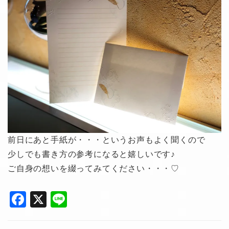
前日にあと手紙が・・・というお声もよく聞くので
少しでも書き方の参考になると嬉しいです♪
ご自身の想いを綴ってみてください・・・♡
F
X
Li
a
n