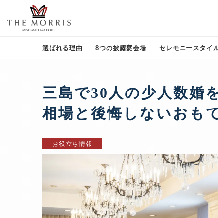
選ばれる理由
8つの披露宴会場
セレモニースタイ
三島で30人の少人数婚
相場と後悔しないおも
お役立ち情報