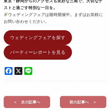
東京・静岡からのアクセスも良好な三島で、大切なゲ
ストと過ごす特別な一日を。
ウェディングフェアは随時開催中。まずはお気軽に
お問い合わせください。
ウェディングフェアを探す
パーティーレポートを見る
F
X
Li
a
n
c
e
e
b
＜ 次の記事へ
前の記事へ ＞