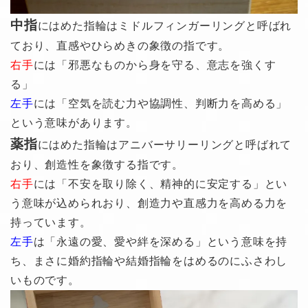
中指
にはめた指輪はミドルフィンガーリングと呼ばれ
ており、直感やひらめきの象徴の指です。
右手
には
「邪悪なものから身を守る、意志を強くす
る」
左手
には「空気を読む力や協調性、判断力を高める」
という意味があります。
薬指
にはめた指輪はアニバーサリーリングと呼ばれて
おり、創造性を象徴する指です。
右手
には「不安を取り除く、精神的に安定する」とい
う意味が込められおり、創造力や直感力を高める力を
持っています。
左手
は「永遠の愛、愛や絆を深める」という意味を持
ち、まさに婚約指輪や結婚指輪をはめるのにふさわし
いものです。