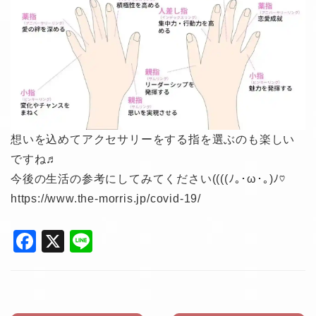
想いを込めてアクセサリーをする指を選ぶのも楽しい
ですね♬︎
今後の生活の参考にしてみてください((((ﾉ｡･ω･｡)ﾉ♡
https://www.the-morris.jp/covid-19/
F
X
Li
a
n
c
e
e