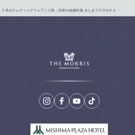
７月のウェディングフェア | 三島・沼津の結婚式場 みしまプラザホテル