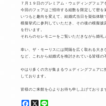
７月１９日のプレミアム・ウェディングフェア
今回のフェアはご招待する組数を限定して密を
いつもと趣向を変えて、結婚式当日を疑似体験
模擬挙式に参列していただき、その後の模擬披
を行います。
それらのセレモニーをご覧いただきながら婚礼
幸い、ザ・モーリスには間隔を広く取れる大き
など、これから結婚式を検討されている皆様の
やはり多くの方が集まるウェディングフェアに
しております。
皆様のご来館を心よりお待ち申し上げておりま
F
X
Li