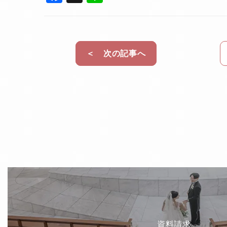
a
n
c
e
e
＜ 次の記事へ
b
o
o
k
資料請求