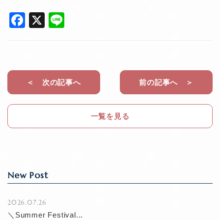
F
X
Li
a
n
c
e
e
b
＜ 次の記事へ
前の記事へ ＞
o
o
一覧を見る
k
New Post
2026.07.26
＼Summer Festival...