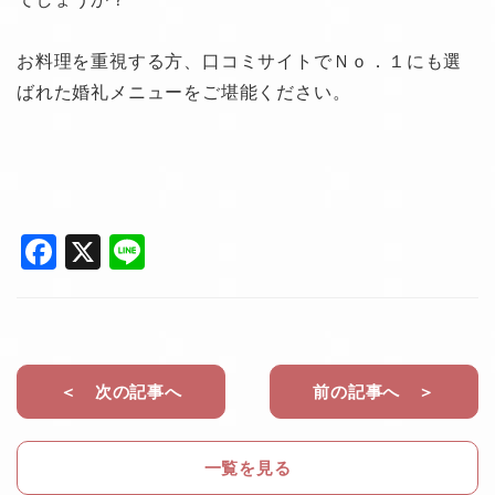
お料理を重視する方、口コミサイトでＮｏ．１にも選
ばれた婚礼メニューをご堪能ください。
F
X
Li
a
n
c
e
e
b
＜ 次の記事へ
前の記事へ ＞
o
o
一覧を見る