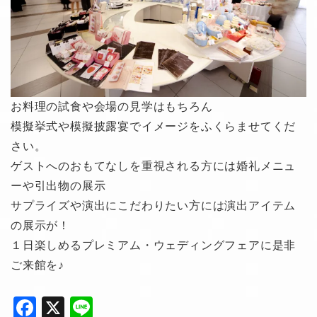
お料理の試食や会場の見学はもちろん
模擬挙式や模擬披露宴でイメージをふくらませてくだ
さい。
ゲストへのおもてなしを重視される方には婚礼メニュ
ーや引出物の展示
サプライズや演出にこだわりたい方には演出アイテム
の展示が！
１日楽しめるプレミアム・ウェディングフェアに是非
ご来館を♪
F
X
Li