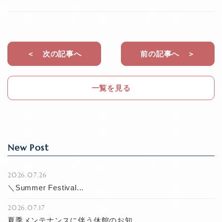
a
n
c
e
e
b
＜ 次の記事へ
前の記事へ ＞
o
o
一覧を見る
k
New Post
2026.07.26
＼Summer Festival...
2026.07.17
夏季メンテナンスに伴う休館のお知...