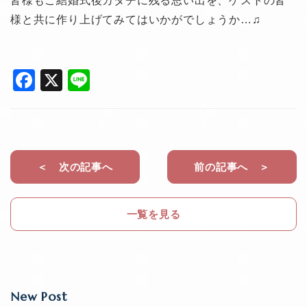
皆様もご結婚式後カタチに残る思い出を、ゲストの皆
様と共に作り上げてみてはいかがでしょうか…♫
F
X
Li
a
n
c
e
e
b
＜ 次の記事へ
前の記事へ ＞
o
o
一覧を見る
k
New Post