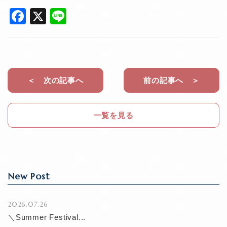
F
X
Li
a
n
c
e
e
b
＜ 次の記事へ
前の記事へ ＞
o
o
一覧を見る
k
New Post
2026.07.26
＼Summer Festival...