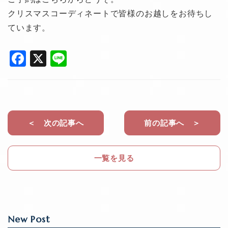
クリスマスコーディネートで皆様のお越しをお待ちし
ています。
F
X
Li
a
n
c
e
e
b
＜ 次の記事へ
前の記事へ ＞
o
o
一覧を見る
k
New Post