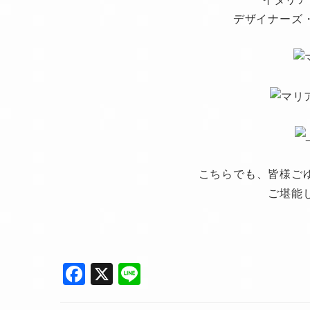
デザイナーズ
こちらでも、皆様ご
ご堪能
F
X
Li
a
n