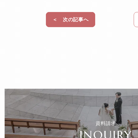
c
e
e
＜ 次の記事へ
b
o
o
k
資料請求
INQUIRY