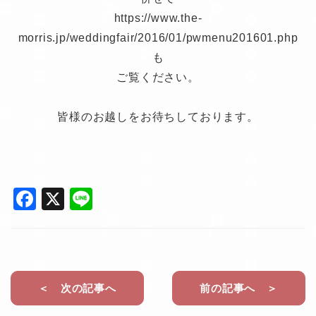
https://www.the-
morris.jp/weddingfair/2016/01/pwmenu201601.php
も
ご覧ください。
皆様のお越しをお待ちしております。
F
X
Li
a
n
c
e
e
b
＜ 次の記事へ
前の記事へ ＞
o