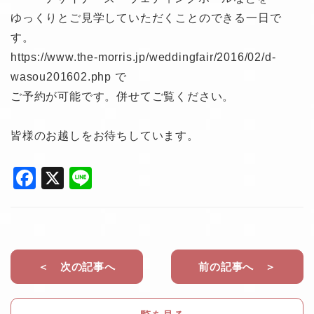
ゆっくりとご見学していただくことのできる一日で
す。
https://www.the-morris.jp/weddingfair/2016/02/d-
wasou201602.php で
ご予約が可能です。併せてご覧ください。
皆様のお越しをお待ちしています。
F
X
Li
a
n
c
e
e
b
＜ 次の記事へ
前の記事へ ＞
o
o