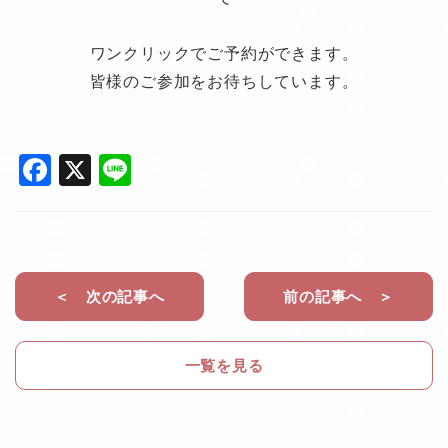
ワンクリックでご予約ができます。
皆様のご参加をお待ちしています。
F
X
Li
a
n
c
e
e
b
＜ 次の記事へ
前の記事へ ＞
o
o
一覧を見る
k