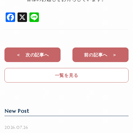
F
X
Li
a
n
c
e
e
b
＜ 次の記事へ
前の記事へ ＞
o
o
一覧を見る
k
New Post
2026.07.26