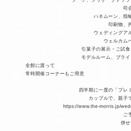
司
ハネムーン、指
印刷物、
ウェディングア
ウェルカム
引菓子の展示・ご試食
モデルルーム、ブライ
全館に渡って
常時開催コーナーもご用意
四半期に一度の「プレ
カップルで、親子
https://www.the-morris.jp/w
ご
併せ