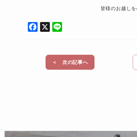
皆様のお越しを
F
X
Li
a
n
c
e
e
＜ 次の記事へ
b
o
o
k