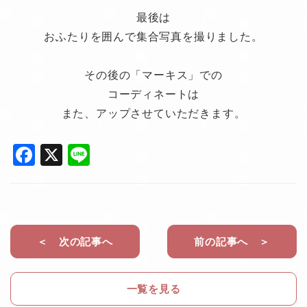
最後は
おふたりを囲んで集合写真を撮りました。
その後の「マーキス」での
コーディネートは
また、アップさせていただきます。
F
X
Li
a
n
c
e
e
b
＜ 次の記事へ
前の記事へ ＞
o
o
一覧を見る