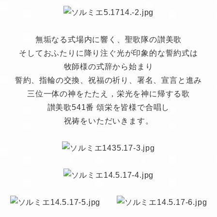
無垢なる式場内に響く、聖歌隊の讃美歌
そしておふたりに降り注ぐ光が印象的な誓約式は
牧師様の式辞から始まり
誓約、指輪の交換、祝福の祈り、署名、宣言と進み
三位一体の神をたたえ，栄光を神に帰する歌
讃美歌541番 頌栄を皆様で合唱し
祝祷をいただいきます。