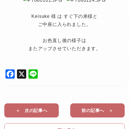
Keisuke 様 は すぐ下の弟様と
ご中座に入られました。
お色直し後の様子は
またアップさせていただきます。
F
X
Li
a
n
c
e
e
b
＜ 次の記事へ
前の記事へ ＞
o