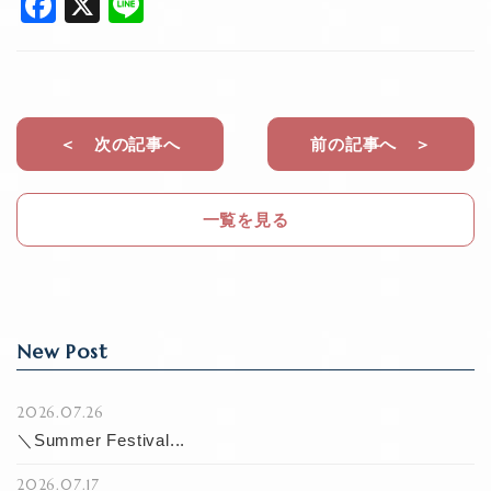
F
X
Li
a
n
c
e
e
b
＜ 次の記事へ
前の記事へ ＞
o
o
一覧を見る
k
New Post
2026.07.26
＼Summer Festival...
2026.07.17