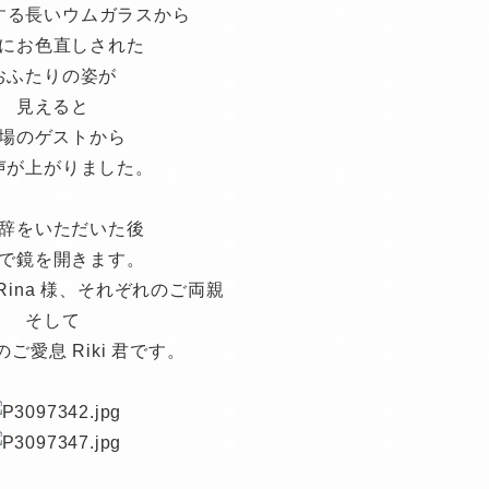
する長いウムガラスから
にお色直しされた
おふたりの姿が
見えると
場のゲストから
声が上がりました。
辞をいただいた後
で鏡を開きます。
 ＆ Rina 様、それぞれのご両親
そして
ご愛息 Riki 君です。