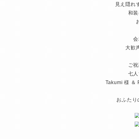
見え隠れ
和装
会
大歓
ご祝
七人
Takumi 様
おふたりの