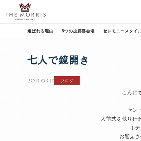
選ばれる理由
8つの披露宴会場
セレモニースタイ
七人で鏡開き
2013.03.17
ブログ
こんに
セン
人前式を執り行われた
ホテ
お迎えさ