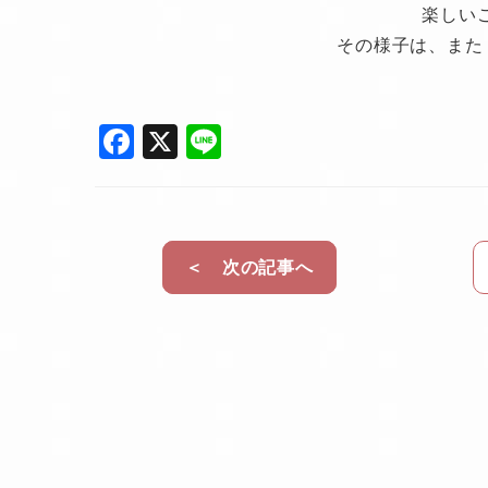
楽しい
その様子は、また
F
X
Li
a
n
c
e
e
＜ 次の記事へ
b
o
o
k