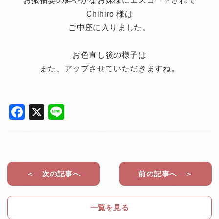
お振袖姿の鮮やかなお妹様にエスコートされて
Chihiro 様は
ご中座に入りました。
お色直し後の様子は
また、アップさせていただきますね。
F
X
Li
a
n
c
e
e
b
＜ 次の記事へ
前の記事へ ＞
o
o
一覧を見る