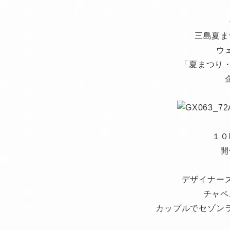
三島夏ま
ウ
「夏まつり
１０
開
デザイナー
チャペ
カップルでセゾン