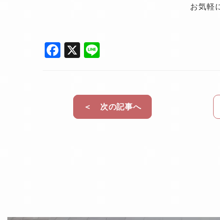
お気軽
F
X
Li
a
n
c
e
e
＜ 次の記事へ
b
o
o
k