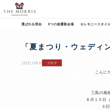
選ばれる理由
8つの披露宴会場
セレモニースタイ
「夏まつり・ウェディ
2012.08.11
ブログ
こんに
三島の風
８月１５日（
３日