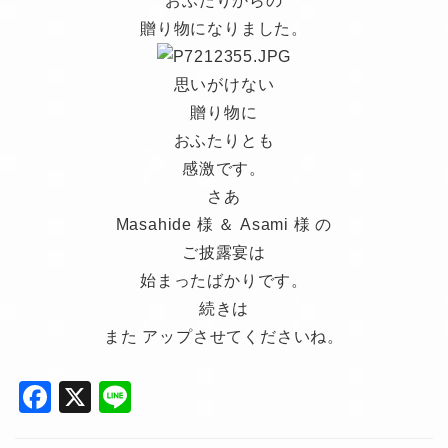
おふたりからの
贈り物になりました。
思いがけない
贈り物に
おふたりとも
感激です。
さあ
Masahide 様 ＆ Asami 様 の
ご披露宴は
始まったばかりです。
続きは
また アップさせてくださいね。
F
X
Li
a
n