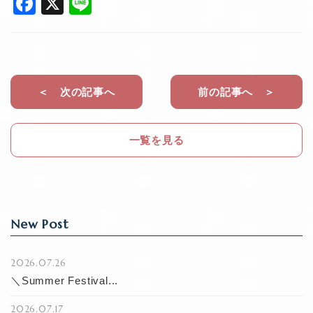
F
X
Li
a
n
c
e
e
b
＜ 次の記事へ
前の記事へ ＞
o
o
一覧を見る
k
New Post
2026.07.26
＼Summer Festival...
2026.07.17