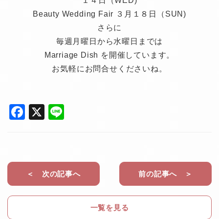
１４日（WED)
Beauty Wedding Fair ３月１８日（SUN)
さらに
毎週月曜日から水曜日までは
Marriage Dish を開催しています。
お気軽にお問合せくださいね。
F
X
Li
a
n
c
e
e
b
＜ 次の記事へ
前の記事へ ＞
o
o
一覧を見る