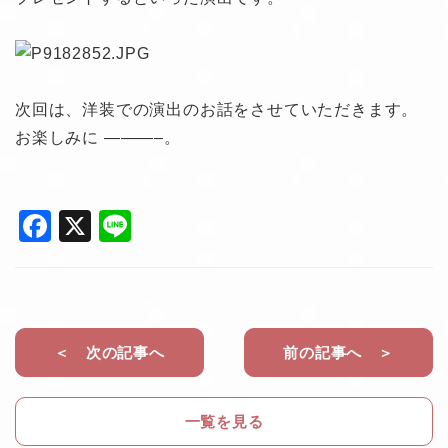
次回は、洋装での演出のお話をさせていただきます。
お楽しみに ———–。
F
X
Li
a
n
c
e
e
b
＜ 次の記事へ
前の記事へ ＞
o
o
一覧を見る