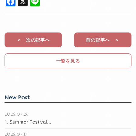
F
X
Li
a
n
c
e
e
b
＜ 次の記事へ
前の記事へ ＞
o
o
一覧を見る
k
New Post
2026.07.26
＼Summer Festival...
2026.07.17