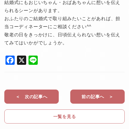
結婚式にもおじいちゃん・おばあちゃんに想いを伝え
られるシーンがあります。
おふたりのご結婚式で取り組みたいことがあれば、担
当コーディネーターにご相談ください^^
敬老の日をきっかけに、日頃伝えられない想いを伝え
てみてはいかがでしょうか。
F
X
Li
a
n
c
e
e
b
＜ 次の記事へ
前の記事へ ＞
o
o
一覧を見る
k